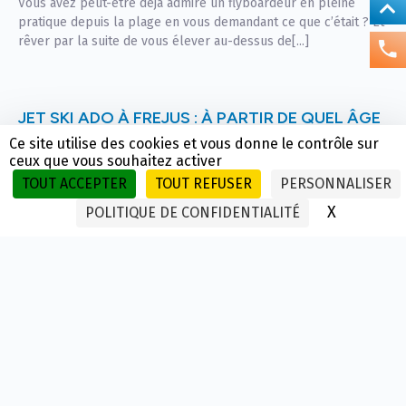
Vous avez peut-être déjà admiré un flyboardeur en pleine
pratique depuis la plage en vous demandant ce que c’était ? Et
rêver par la suite de vous élever au-dessus de[...]
JET SKI ADO À FREJUS : À PARTIR DE QUEL ÂGE
ET COMMENT ?
Ce site utilise des cookies et vous donne le contrôle sur
Votre adolescent vous parle de jet ski depuis le début des
ceux que vous souhaitez activer
vacances ? Bonne nouvelle : c’est tout à fait possible à Fréjus,
TOUT ACCEPTER
TOUT REFUSER
PERSONNALISER
dès 16 ans, sans permis et sans[...]
X
MASQUER
POLITIQUE DE CONFIDENTIALITÉ
ORGANISER UN EVJF SUR LA CÔTE VAROISE,
LES ACTIVITÉS NAUTIQUES QUI FONT LA
DIFFÉRENCE
Vous êtes chargée d’organiser un evjf sur la côte Varoise, aux
alentours de Fréjus, Saint-Raphaël, Santa Lucia ou bien encore
Boulouris sur Mer ? Votre amie a bien de la[...]